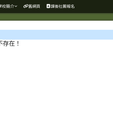
網
學校簡介
舊網頁
課後社團報名
區域
不存在！