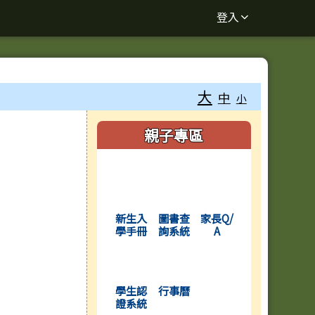
登入
大
中
小
右邊區域內容
親子專區
(另開新視窗)
(另開新視窗)
(另開新視窗)
新生入
圖書查
家長Q/
學手冊
詢系統
A
(另開新視窗)
(另開新視窗)
學生認
行事曆
證系統