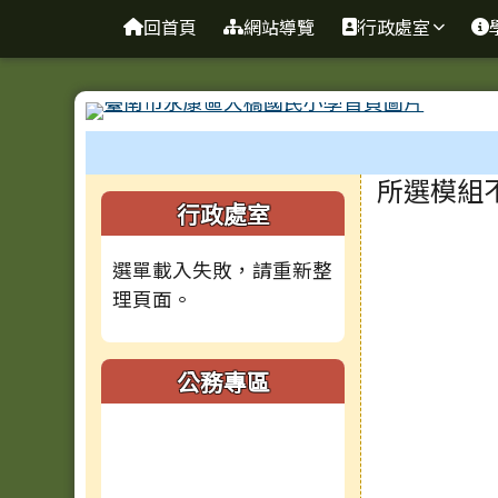
台南市大橋國小全球資訊
導覽列
跳至主內容區
回首頁
網站導覽
行政處室
工具列
頁尾區域
主內容
所選模組
左邊區域內容
行政處室
選單載入失敗，請重新整
理頁面。
公務專區
(另開新視窗)
(另開新視窗)
(另開新視窗)