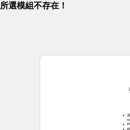
所選模組不存在！
頁
n
P
錯