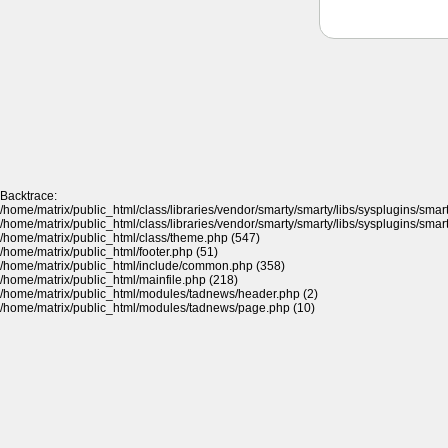
Backtrace:
/home/matrix/public_html/class/libraries/vendor/smarty/smarty/libs/sysplugins/sma
/home/matrix/public_html/class/libraries/vendor/smarty/smarty/libs/sysplugins/sma
/home/matrix/public_html/class/theme.php (547)
/home/matrix/public_html/footer.php (51)
/home/matrix/public_html/include/common.php (358)
/home/matrix/public_html/mainfile.php (218)
/home/matrix/public_html/modules/tadnews/header.php (2)
/home/matrix/public_html/modules/tadnews/page.php (10)