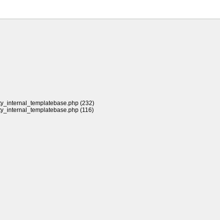
rty_internal_templatebase.php (232)
rty_internal_templatebase.php (116)