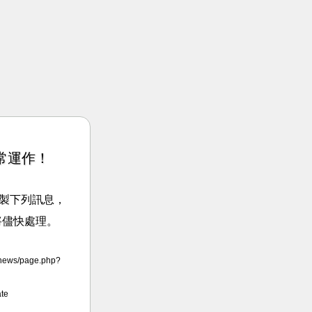
常運作！
請複製下列訊息，
將儘快處理。
news/page.php?
te