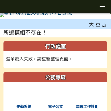
台南市大橋國小全球資訊網
導覽列
跳至主內容區
工具列
大
中
小
頁尾區域
主內容區域
所選模組不存在！
左邊區域內容
行政處室
選單載入失敗，請重新整理頁面。
公務專區
(另開新視窗)
(另開新視窗)
(另開新視窗
差勤系統
電子公文
每週工作計劃