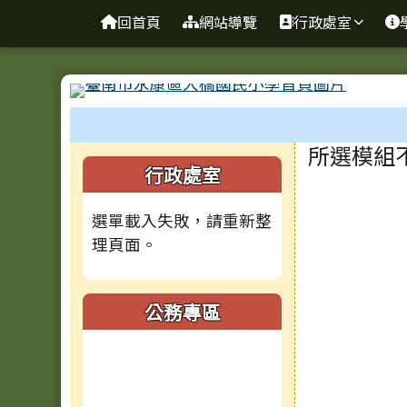
台南市大橋國小全球資訊
導覽列
跳至主內容區
回首頁
網站導覽
行政處室
工具列
頁尾區域
主內容
所選模組
左邊區域內容
行政處室
選單載入失敗，請重新整
理頁面。
公務專區
(另開新視窗)
(另開新視窗)
(另開新視窗)