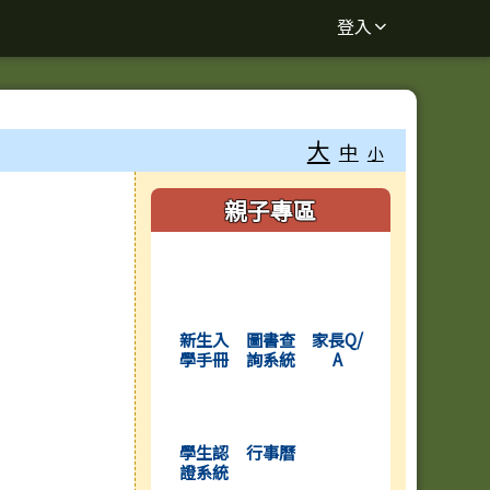
登入
大
中
小
右邊區域內容
親子專區
(另開新視窗)
(另開新視窗)
(另開新視窗)
新生入
圖書查
家長Q/
學手冊
詢系統
A
(另開新視窗)
(另開新視窗)
學生認
行事曆
證系統