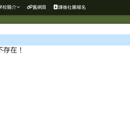
網
學校簡介
舊網頁
課後社團報名
區域
不存在！