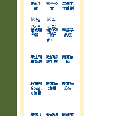
差勤系
電子公
每週工
統
文
作計劃
(另開新視窗)
(另開新視窗)
(另開新視窗)
維修通
場地預
學籍子
報
約
系統
(另開新視窗)
(另開新視窗)
(另開新視窗)
學生輔
教師認
南資信
導系統
證系統
箱
(另開新視窗)
(另開新視窗)
(另開新視窗)
教育部
教育局
教育局
Googl
填報
公告
e信箱
(另開新視窗)
(另開新視窗)
(另開新視窗)
學習扶
愛課網
磨課師