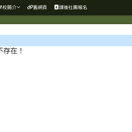
網
學校簡介
舊網頁
課後社團報名
區域
不存在！