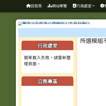
台南市大橋國小全球資訊
導覽列
跳至主內容區
回首頁
網站導覽
行政處室
工具列
頁尾區域
主內容
所選模組
左邊區域內容
行政處室
選單載入失敗，請重新整
理頁面。
公務專區
(另開新視窗)
(另開新視窗)
(另開新視窗)