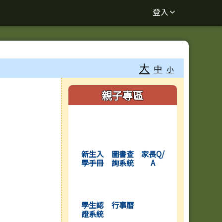
登入
大
中
小
右邊區域內容
親子專區
(另開新視窗)
(另開新視窗)
(另開新視窗)
新生入
圖書查
家長Q/
學手冊
詢系統
A
(另開新視窗)
(另開新視窗)
學生認
行事曆
證系統