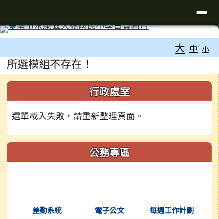
台南市大橋國小全球資訊網
導覽列
跳至主內容區
工具列
大
中
小
頁尾區域
主內容區域
所選模組不存在！
左邊區域內容
行政處室
選單載入失敗，請重新整理頁面。
公務專區
(另開新視窗)
(另開新視窗)
(另開新視窗
差勤系統
電子公文
每週工作計劃