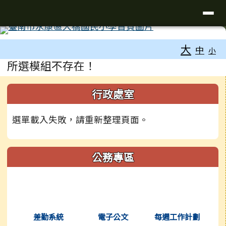
台南市大橋國小全球資訊網
導覽列
跳至主內容區
工具列
大
中
小
頁尾區域
主內容區域
所選模組不存在！
左邊區域內容
行政處室
選單載入失敗，請重新整理頁面。
公務專區
(另開新視窗)
(另開新視窗)
(另開新視窗
差勤系統
電子公文
每週工作計劃