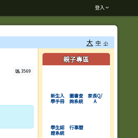
登入
大
中
小
右邊區域內容
親子專區
3569
(另開新視窗)
(另開新視窗)
(另開新視窗)
新生入
圖書查
家長Q/
學手冊
詢系統
A
(另開新視窗)
(另開新視窗)
學生認
行事曆
證系統