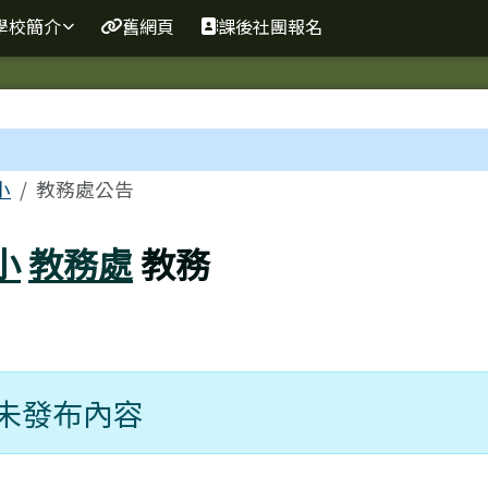
網
學校簡介
舊網頁
課後社團報名
區域
小
教務處公告
小
教務處
教務
未發布內容