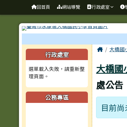
台南市大橋國小全球資訊
導覽列
跳至主內容區
回首頁
網站導覽
行政處室
工具列
頁尾區域
主內容
Home
大橋國
左邊區域內容
行政處室
大橋國
選單載入失敗，請重新整
理頁面。
處公告
公務專區
目前尚
(另開新視窗)
(另開新視窗)
(另開新視窗)