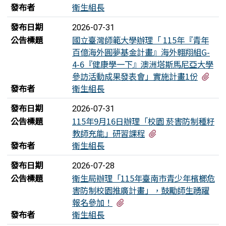
發布者
衛生組長
發布日期
2026-07-31
公告標題
國立臺灣師範大學辦理「 115年『青年
百億海外圓夢基金計畫』海外翱翔組G-
4-6『健康學一下』澳洲塔斯馬尼亞大學
有2
參訪活動成果發表會」實施計畫1份
發布者
衛生組長
發布日期
2026-07-31
公告標題
115年9月16日辦理「校園 菸害防制種籽
有2個附檔
教師充能」研習課程
發布者
衛生組長
發布日期
2026-07-28
公告標題
衛生局辦理「115年臺南市青少年檳榔危
害防制校園推廣計畫」，鼓勵師生踴躍
有3個附檔
報名參加！
發布者
衛生組長