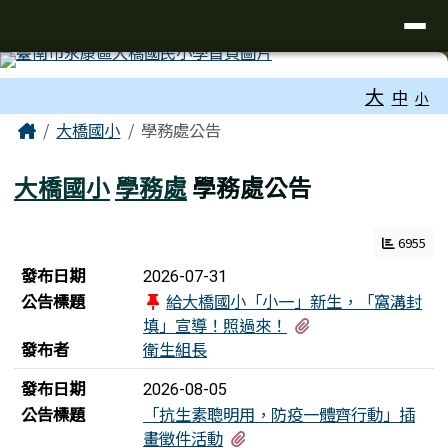
台南市大橋國小全球資訊網
導覽列
跳至主內容區
工具列
大
中
小
頁尾區域
主內容區域
Home
大橋國小
學務處公告
大橋國小
學務處
學務處公告
6955
新聞列表
發布日期
2026-07-31
公告標題
給大橋國小「小一」新生，「窩溝封
有1個附檔
填」宣導！照過來！
發布者
衛生組長
發布日期
2026-08-05
公告標題
「抗生素聰明用，防疫一體齊行動」插
有2個附檔
畫徵件活動