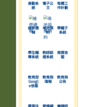
差勤系
電子公
每週工
統
文
作計劃
(另開新視窗)
(另開新視窗)
(另開新視窗)
維修通
場地預
學籍子
報
約
系統
(另開新視窗)
(另開新視窗)
(另開新視窗)
學生輔
教師認
南資信
導系統
證系統
箱
(另開新視窗)
(另開新視窗)
(另開新視窗)
教育部
教育局
教育局
Googl
填報
公告
e信箱
(另開新視窗)
(另開新視窗)
(另開新視窗)
學習扶
愛課網
磨課師