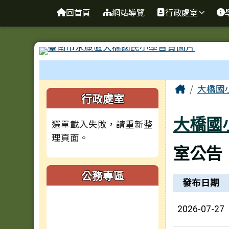
台南市大橋國小全球資訊
導覽列
跳至主內容區
回首頁
網站導覽
行政處室
工具列
頁尾區域
主內容
Home
大橋國
左邊區域內容
行政處室
大橋國
選單載入失敗，請重新整
理頁面。
室公告
公務專區
新聞列表
發布日期
2026-07-27
(另開新視窗)
(另開新視窗)
(另開新視窗)