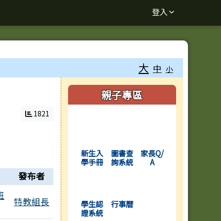
登入
大
中
小
右邊區域內容
親子專區
1821
(另開新視窗)
(另開新視窗)
(另開新視窗)
新生入
圖書查
家長Q/
學手冊
詢系統
A
發布者
(另開新視窗)
(另開新視窗)
班
特教組長
學生認
行事曆
證系統