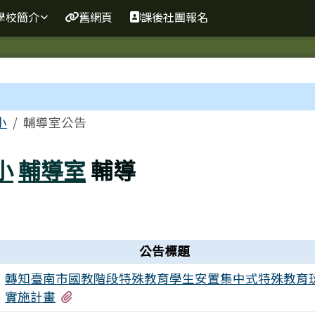
網
學校簡介
舊網頁
課後社團報名
區域
小
輔導室公告
小
輔導室
輔導
公告標題
轉知臺南市國教階段特殊教育學生安置集中式特殊教育
有1個附檔
實施計畫