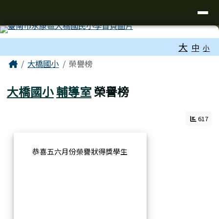
台南市大橋國小全球資訊網
導覽列
跳至主內容區
工具列
大
中
小
頁尾區域
主內容區域
Home
大橋國小
榮譽榜
大橋國小
輔導室
榮譽榜
617
恭喜五六月份榮譽狀得獎學生