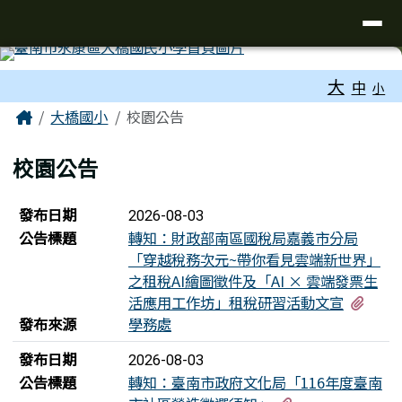
台南市大橋國小全球資訊網
導覽列
跳至主內容區
工具列
大
中
小
頁尾區域
主內容區域
Home
大橋國小
校園公告
校園公告
新聞列表
發布日期
2026-08-03
公告標題
轉知：財政部南區國稅局嘉義市分局
「穿越稅務次元~帶你看見雲端新世界」
之租稅AI繪圖徵件及「AI × 雲端發票生
有3
活應用工作坊」租稅研習活動文宣
發布來源
學務處
發布日期
2026-08-03
公告標題
轉知：臺南市政府文化局「116年度臺南