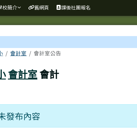
網
學校簡介
舊網頁
課後社團報名
區域
小
會計室
會計室公告
小
會計室
會計
未發布內容