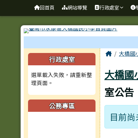
台南市大橋國小全球資訊
導覽列
跳至主內容區
回首頁
網站導覽
行政處室
工具列
頁尾區域
主內容
Home
大橋國
左邊區域內容
行政處室
大橋國
選單載入失敗，請重新整
理頁面。
室公告
公務專區
目前尚
(另開新視窗)
(另開新視窗)
(另開新視窗)