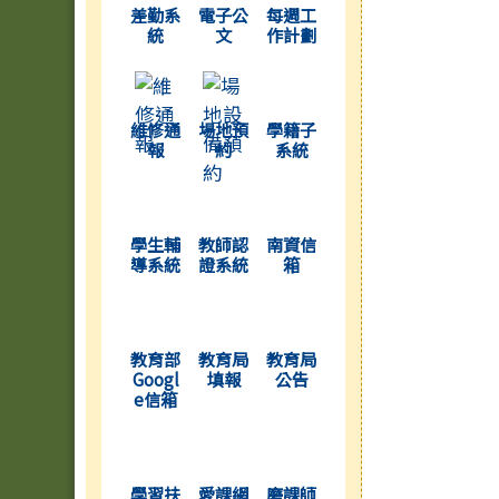
差勤系
電子公
每週工
統
文
作計劃
(另開新視窗)
(另開新視窗)
(另開新視窗)
維修通
場地預
學籍子
報
約
系統
(另開新視窗)
(另開新視窗)
(另開新視窗)
學生輔
教師認
南資信
導系統
證系統
箱
(另開新視窗)
(另開新視窗)
(另開新視窗)
教育部
教育局
教育局
Googl
填報
公告
e信箱
(另開新視窗)
(另開新視窗)
(另開新視窗)
學習扶
愛課網
磨課師