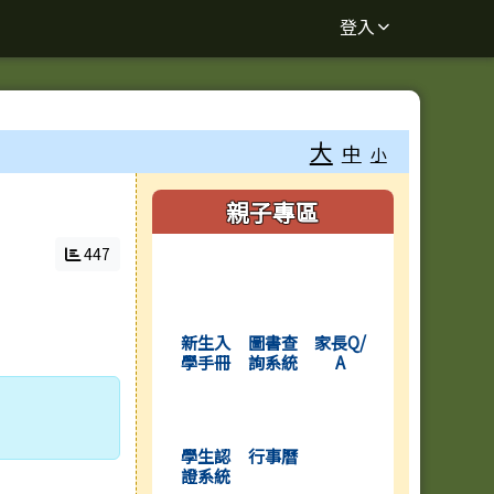
登入
大
中
小
右邊區域內容
親子專區
447
(另開新視窗)
(另開新視窗)
(另開新視窗)
新生入
圖書查
家長Q/
學手冊
詢系統
A
(另開新視窗)
(另開新視窗)
學生認
行事曆
證系統