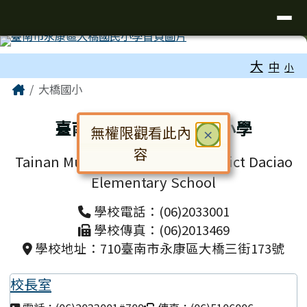
台南市大橋國小全球資訊網
導覽列
跳至主內容區
工具列
大
中
小
頁尾區域
主內容區域
Home
大橋國小
臺南市永康區大橋國民小學
無權限觀看此內
關閉
×
容
Tainan Municipal Yongkang District Daciao
對話框已開啟。請使用 Tab 鍵在選
Elementary School
學校電話：(06)2033001
學校傳真：(06)2013469
學校地址：710臺南市永康區大橋三街173號
校長室