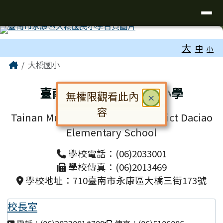
台南市大橋國小全球資訊網
導覽列
跳至主內容區
工具列
大
中
小
頁尾區域
主內容區域
Home
大橋國小
臺南市永康區大橋國民小學
無權限觀看此內
關閉
×
容
Tainan Municipal Yongkang District Daciao
對話框已開啟。請使用 Tab 鍵在選
Elementary School
學校電話：(06)2033001
學校傳真：(06)2013469
學校地址：710臺南市永康區大橋三街173號
校長室