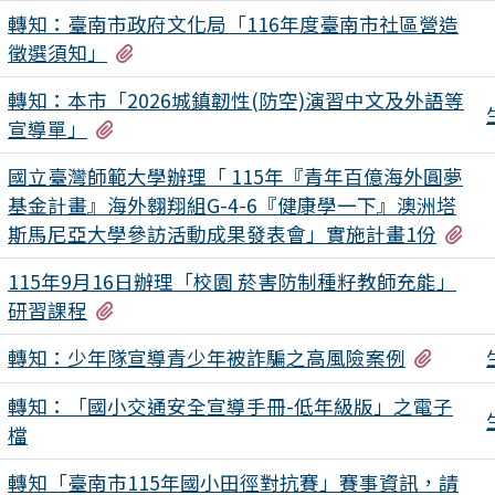
轉知：臺南市政府文化局「116年度臺南市社區營造
有2個附檔
徵選須知」
轉知：本市「2026城鎮韌性(防空)演習中文及外語等
有4個附檔
宣導單」
國立臺灣師範大學辦理「 115年『青年百億海外圓夢
基金計畫』海外翱翔組G-4-6『健康學一下』澳洲塔
有
斯馬尼亞大學參訪活動成果發表會」實施計畫1份
115年9月16日辦理「校園 菸害防制種籽教師充能」
有2個附檔
研習課程
有3個
轉知：少年隊宣導青少年被詐騙之高風險案例
轉知：「國小交通安全宣導手冊-低年級版」之電子
檔
轉知「臺南市115年國小田徑對抗賽」賽事資訊，請