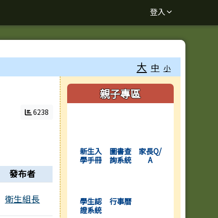
登入
大
中
小
右邊區域內容
親子專區
6238
(另開新視窗)
(另開新視窗)
(另開新視窗)
新生入
圖書查
家長Q/
學手冊
詢系統
A
發布者
(另開新視窗)
(另開新視窗)
衛生組長
學生認
行事曆
證系統