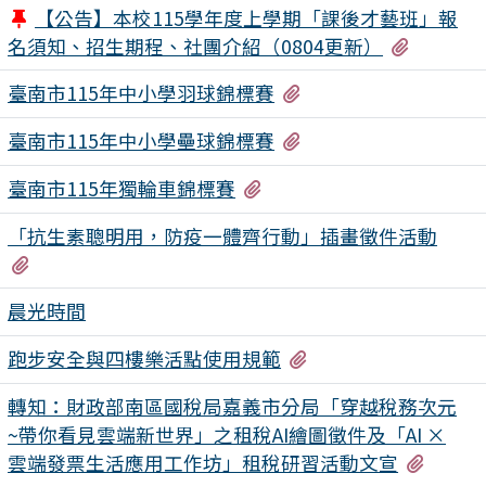
【公告】本校115學年度上學期「課後才藝班」報
有28個
名須知、招生期程、社團介紹（0804更新）
有1個附檔
臺南市115年中小學羽球錦標賽
有1個附檔
臺南市115年中小學壘球錦標賽
有1個附檔
臺南市115年獨輪車錦標賽
「抗生素聰明用，防疫一體齊行動」插畫徵件活動
有2個附檔
晨光時間
有3個附檔
跑步安全與四樓樂活點使用規範
轉知：財政部南區國稅局嘉義市分局「穿越稅務次元
~帶你看見雲端新世界」之租稅AI繪圖徵件及「AI ×
有3個
雲端發票生活應用工作坊」租稅研習活動文宣