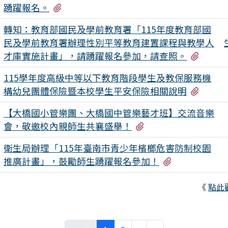
有1個附檔
踴躍報名。
轉知：教育部國民及學前教育署「115年度教育部國
民及學前教育署辦理性別平等教育建置課程與教學人
有2個
才庫實施計畫」，請踴躍報名參加，請查照。
115學年度高級中等以下教育階段學生及教保服務機
有4個
構幼兒團體保險暨本校學生平安保險相關說明
【大橋國小管樂團、大橋國中管樂藝才班】交流音樂
有1個附檔
會，敬邀校內親師生共襄盛舉！
衛生局辦理「115年臺南市青少年檳榔危害防制校園
有3個附檔
推廣計畫」，鼓勵師生踴躍報名參加！
《
點此