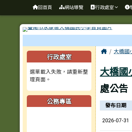
台南市大橋國小全球資訊
導覽列
跳至主內容區
回首頁
網站導覽
行政處室
工具列
頁尾區域
主內容
Home
大橋國
左邊區域內容
行政處室
大橋國
選單載入失敗，請重新整
理頁面。
處公告
公務專區
新聞列表
發布日期
2026-07-31
(另開新視窗)
(另開新視窗)
(另開新視窗)