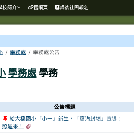
網
學校簡介
舊網頁
課後社團報名
區域
小
學務處
學務處公告
小
學務處
學務
公告標題
給大橋國小「小一」新生，「窩溝封填」宣導！
有1個附檔
照過來！